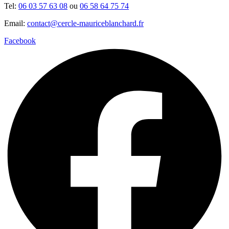
Tel:
06 03 57 63 08
ou
06 58 64 75 74
Email:
contact@cercle-mauriceblanchard.fr
Facebook