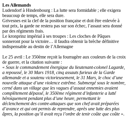
Les Allemands
Ludendorf à Hindenbourg : La lutte sera formidable ; elle exigera
beaucoup de temps, elle sera dure.
Grivesnes est la clef de la position française et doit être enlevée à
tout prix, la garde ne restera pas sur son échec, l’assaut sera donné
par des régiments frais.
Le kronprinz impérial à ses troupes : Les cloches de Pâques
sonneront pour la victoire… il faudra obtenir la brèche définitive
indispensable au destin de l’Allemagne
Le 25 avril : Le 350ème reçoit la fourragère aux couleurs de la croix
de guerre, et la citation suivante :
«
Sous le commandement énergique du lieutenant-colonel Lagarde,
a repoussé, le 30 Mars 1918, cinq assauts furieux de la Garde
allemande et a soutenu victorieusement, le 31 Mars, le choc d’une
nouvelle attaque d’une violence extrême. Submergé sous le nombre,
cerné dans un village que les vagues d’assaut ennemies avaient
complètement dépassé, le 350ème régiment d’infanterie a lutté
héroïquement pendant plus d’une heure, permettant le
déclenchement des contre-attaques que son chef avait préparées
d’avance et qui ont permis de reprendre, après une lutte des plus
âpres, la position qu’il avait reçu l’ordre de tenir coûte que coûte
».