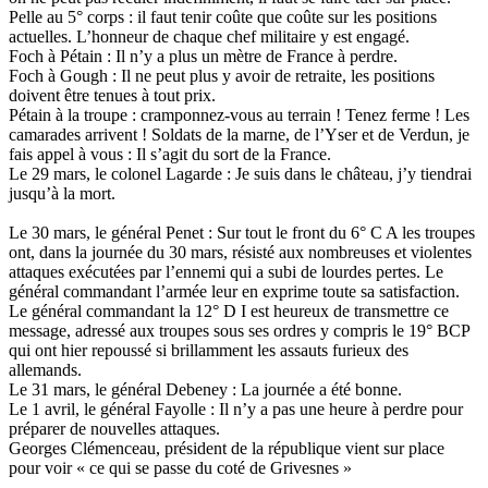
Pelle au 5° corps : il faut tenir coûte que coûte sur les positions
actuelles. L’honneur de chaque chef militaire y est engagé.
Foch à Pétain : Il n’y a plus un mètre de France à perdre.
Foch à Gough : Il ne peut plus y avoir de retraite, les positions
doivent être tenues à tout prix.
Pétain à la troupe : cramponnez-vous au terrain ! Tenez ferme ! Les
camarades arrivent ! Soldats de la marne, de l’Yser et de Verdun, je
fais appel à vous : Il s’agit du sort de la France.
Le 29 mars, le colonel Lagarde : Je suis dans le château, j’y tiendrai
jusqu’à la mort.
Le 30 mars, le général Penet : Sur tout le front du 6° C A les troupes
ont, dans la journée du 30 mars, résisté aux nombreuses et violentes
attaques exécutées par l’ennemi qui a subi de lourdes pertes. Le
général commandant l’armée leur en exprime toute sa satisfaction.
Le général commandant la 12° D I est heureux de transmettre ce
message, adressé aux troupes sous ses ordres y compris le 19° BCP
qui ont hier repoussé si brillamment les assauts furieux des
allemands.
Le 31 mars, le général Debeney : La journée a été bonne.
Le 1 avril, le général Fayolle : Il n’y a pas une heure à perdre pour
préparer de nouvelles attaques.
Georges Clémenceau, président de la république vient sur place
pour voir « ce qui se passe du coté de Grivesnes »