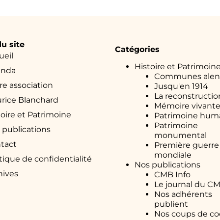
u site
Catégories
ueil
Histoire et Patrimoin
enda
Communes alen
re association
Jusqu'en 1914
La reconstructio
rice Blanchard
Mémoire vivant
toire et Patrimoine
Patrimoine hum
Patrimoine
 publications
monumental
tact
Première guerre
mondiale
itique de confidentialité
Nos publications
hives
CMB Info
Le journal du C
Nos adhérents
publient
Nos coups de co