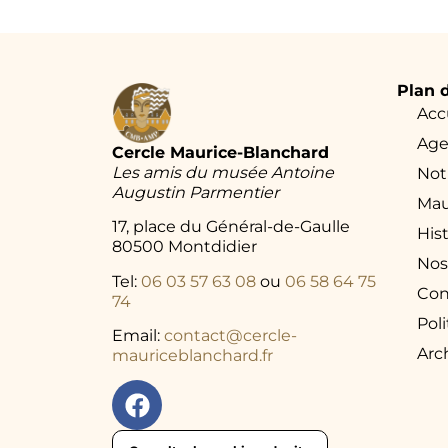
Plan d
Acc
Ag
Cercle Maurice-Blanchard
Les amis du musée Antoine
Not
Augustin Parmentier
Mau
17, place du Général-de-Gaulle
His
80500 Montdidier
Nos
Tel:
06 03 57 63 08
ou
06 58 64 75
Con
74
Pol
Email:
contact@cercle-
Arc
mauriceblanchard.fr