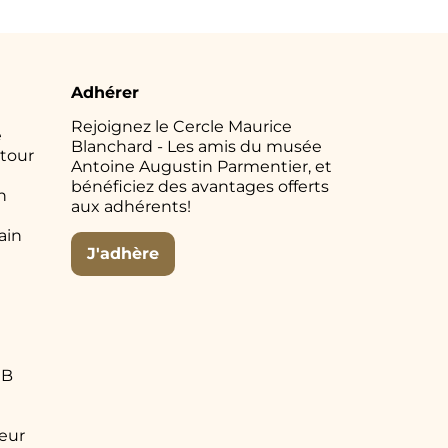
Adhérer
Rejoignez le Cercle Maurice
e
Blanchard - Les amis du musée
tour
Antoine Augustin Parmentier, et
bénéficiez des avantages offerts
n
aux adhérents!
e
ain
J'adhère
MB
eur